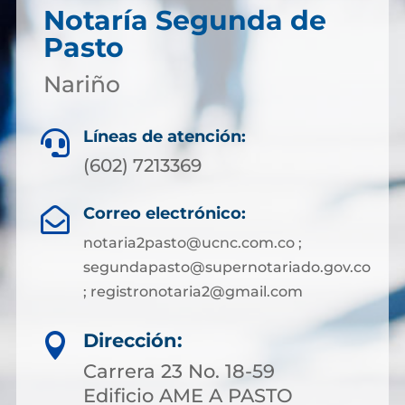
Notaría Segunda de
Pasto
Nariño
Líneas de atención:

(602) 7213369
Correo electrónico:

notaria2pasto@ucnc.com.co ;
segundapasto@supernotariado.gov.co
; registronotaria2@gmail.com
Dirección:

Carrera 23 No. 18-59
Edificio AME A PASTO