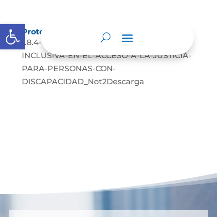
Abrir barra de herramientas
Protocolos de Atención
1.8.4-PROTOCOLOS-DE-ATENCION-
INCLUSIVA-EN-EL-ACCESO-A-LA-JUSTICIA-
PARA-PERSONAS-CON-
DISCAPACIDAD_Not2Descarga