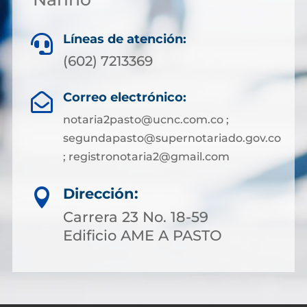
Líneas de atención:

(602) 7213369
Correo electrónico:

notaria2pasto@ucnc.com.co ;
segundapasto@supernotariado.gov.co
; registronotaria2@gmail.com
Dirección:

Carrera 23 No. 18-59
Edificio AME A PASTO