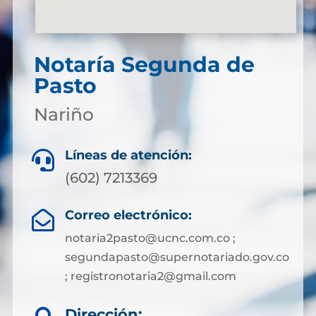
Notaría Segunda de
Pasto
Nariño
Líneas de atención:

(602) 7213369
Correo electrónico:

notaria2pasto@ucnc.com.co ;
segundapasto@supernotariado.gov.co
; registronotaria2@gmail.com
Dirección: