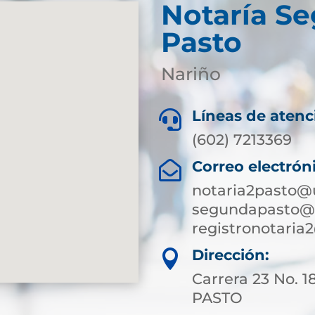
Notaría S
Pasto
Nariño
Líneas de atenc

(602) 7213369
Correo electrón

notaria2pasto@
segundapasto@s
registronotari
Dirección:

Carrera 23 No. 1
PASTO