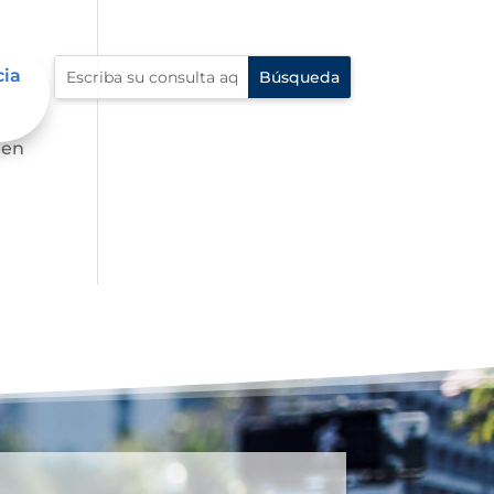
cia
 en