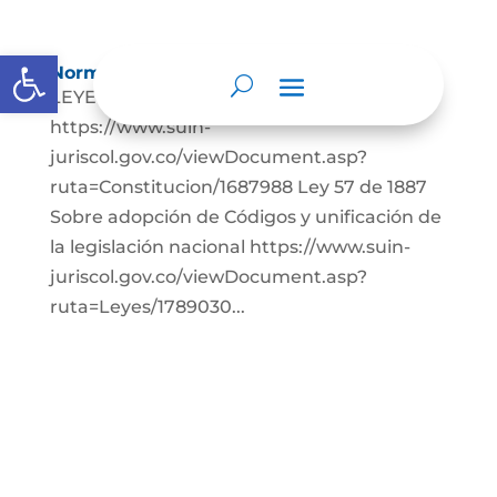
Abrir barra de herramientas
Normatividad
LEYES: Constitución Política de Colombia.
https://www.suin-
juriscol.gov.co/viewDocument.asp?
ruta=Constitucion/1687988 Ley 57 de 1887
Sobre adopción de Códigos y unificación de
la legislación nacional https://www.suin-
juriscol.gov.co/viewDocument.asp?
ruta=Leyes/1789030...