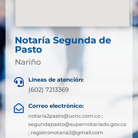
Notaría Segunda de
Pasto
Nariño
Líneas de atención:

(602) 7213369
Correo electrónico:

notaria2pasto@ucnc.com.co ;
segundapasto@supernotariado.gov.co
; registronotaria2@gmail.com