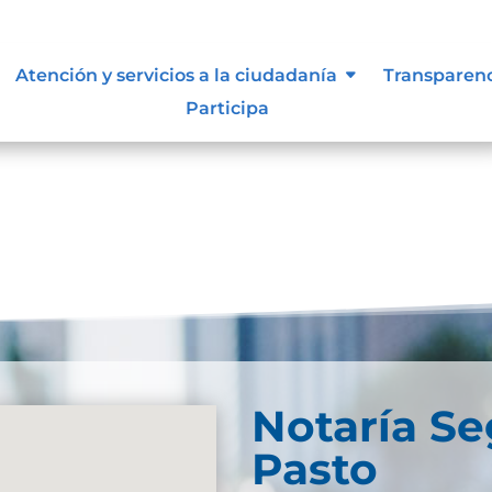
, niñas y adolescentes
Atención y servicios a la ciudadanía
Transparen
Participa
Notaría S
Pasto