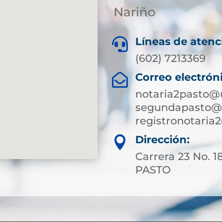
Nariño
Líneas de atenc

(602) 7213369
Correo electrón

notaria2pasto@
segundapasto@s
registronotari
Dirección:

Carrera 23 No. 1
PASTO