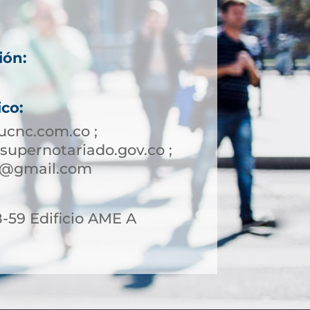
ión:
ico:
ucnc.com.co ;
upernotariado.gov.co ;
a2@gmail.com
8-59 Edificio AME A