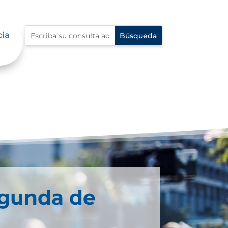
cia
egunda de