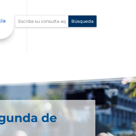
cia
egunda de