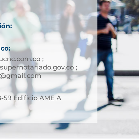
ión:
ico:
ucnc.com.co ;
upernotariado.gov.co ;
a2@gmail.com
8-59 Edificio AME A