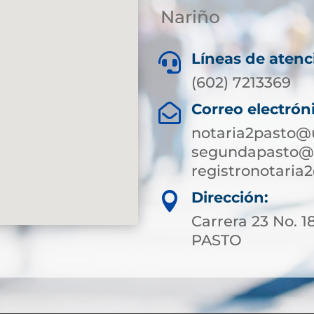
Nariño
Líneas de atenc

(602) 7213369
Correo electrón

notaria2pasto@
segundapasto@s
registronotari
Dirección:

Carrera 23 No. 1
PASTO