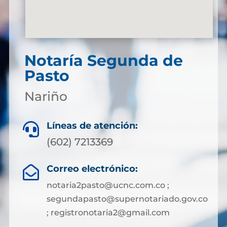
Notaría Segunda de
Pasto
Nariño
Líneas de atención:

(602) 7213369
Correo electrónico:

notaria2pasto@ucnc.com.co ;
segundapasto@supernotariado.gov.co
; registronotaria2@gmail.com