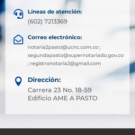
Líneas de atención:

(602) 7213369
Correo electrónico:

notaria2pasto@ucnc.com.co ;
segundapasto@supernotariado.gov.co
; registronotaria2@gmail.com
Dirección:

Carrera 23 No. 18-59
Edificio AME A PASTO