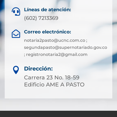
Líneas de atención:

(602) 7213369
Correo electrónico:

notaria2pasto@ucnc.com.co ;
segundapasto@supernotariado.gov.co
; registronotaria2@gmail.com
Dirección:

Carrera 23 No. 18-59
Edificio AME A PASTO