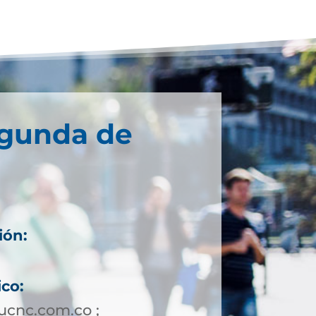
egunda de
ión:
ico:
ucnc.com.co ;