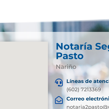
Notaría S
Pasto
Nariño
Líneas de atenc

(602) 7213369
Correo electrón

notaria2pasto@