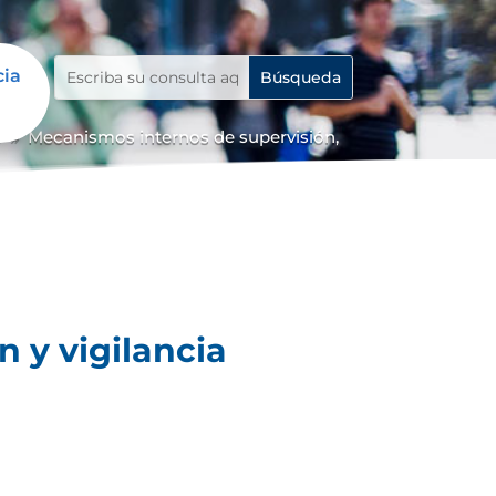
cia
o
Mecanismos internos de supervisión,
9
 y vigilancia