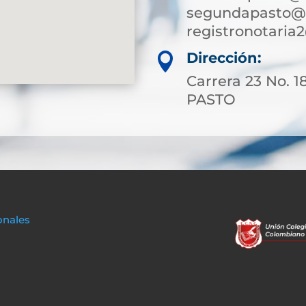
segundapasto@s
registronotari
Dirección:

Carrera 23 No. 1
PASTO
onales