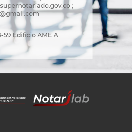
upernotariado.gov.co ;
a2@gmail.com
8-59 Edificio AME A